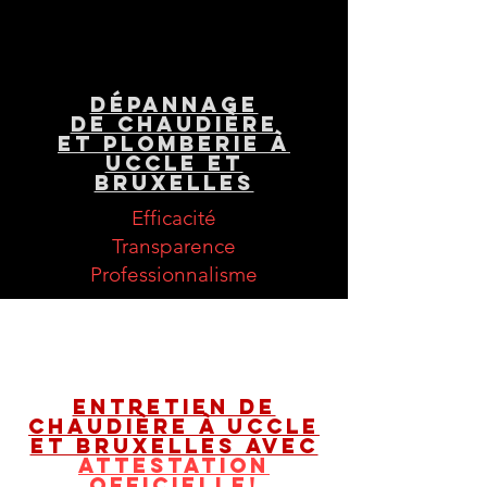
Dépannage
de chaudière
et plomberie à
Uccle et
Bruxelles
Efficacité
Transparence
Professionnalisme
Entretien de
chaudière à Uccle
et Bruxelles avec
attestation
officielle!