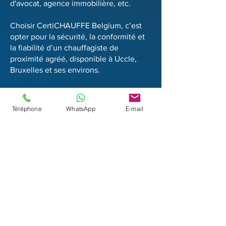
d'avocat, agence immobilière, etc.
Choisir CertiCHAUFFE Belgium, c’est
opter pour la sécurité, la conformité et
la fiabilité d’un chauffagiste de
proximité agréé, disponible à Uccle,
Bruxelles et ses environs.
👉
Contactez-nous
dès aujourd’hui
pour un devis clair, un entretien
Téléphone
WhatsApp
E-mail
chaudière ou un dépannage rapide par
téléphone ou email
certichauffebelgium@gmail.com
Chauffage à Bruxelles et
environs : installation,
entretien et remplacement
de chaudière
À Bruxelles, il est essentiel de disposer
d'un système de chauffage performant,