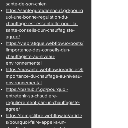
sante-de-son-chien
https://santequotidienne.rf.gd/pourq
uoi-une-bonne-regulation-du-
chauffage-est-essentielle-pour-la-
sante-conseils-dun-chauffagiste-
agree/
https://viepratique.webflow.io/posts/
limportance-des-conseils-dun-
chauffagiste-au-niveau-
environnemental
https://masante.webflow.io/articles/li
mportance-du-chauffage-au-niveau-
environnemental
https://bizhub.rf.gd/pourquoi-
entretenir-sa-chaudiere-
regulierement-par-un-chauffagiste-
agree/
https://tempslibre.webflow.io/article
s/pourquoi-faire-appel-a-un-