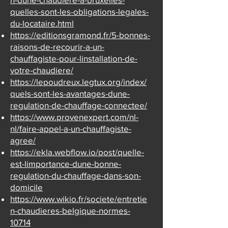
quelles-sont-les-obligations-legales-
du-locataire.html
https://editionsgramond.fr/5-bonnes-
raisons-de-recourir-a-un-
chauffagiste-pour-linstallation-de-
votre-chaudiere/
https://lepoudreux.legtux.org/index/
quels-sont-les-avantages-dune-
regulation-de-chauffage-connectee/
https://www.provenexpert.com/nl-
nl/faire-appel-a-un-chauffagiste-
agree/
https://ekla.webflow.io/post/quelle-
est-limportance-dune-bonne-
regulation-du-chauffage-dans-son-
domicile
https://www.wikio.fr/societe/entretie
n-chaudieres-belgique-normes-
10714