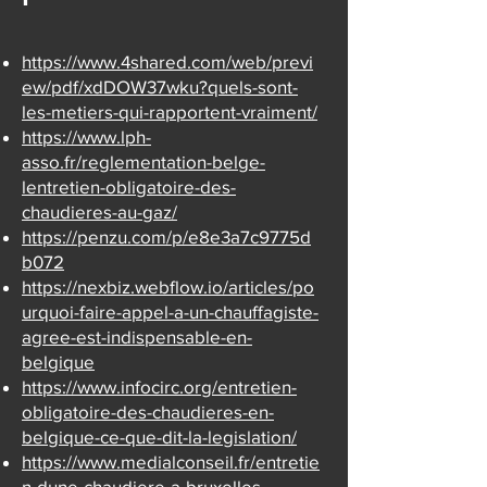
https://www.4shared.com/web/previ
ew/pdf/xdDOW37wku?quels-sont-
les-metiers-qui-rapportent-vraiment/
https://www.lph-
asso.fr/reglementation-belge-
lentretien-obligatoire-des-
chaudieres-au-gaz/
https://penzu.com/p/e8e3a7c9775d
b072
https://nexbiz.webflow.io/articles/po
urquoi-faire-appel-a-un-chauffagiste-
agree-est-indispensable-en-
belgique
https://www.infocirc.org/entretien-
obligatoire-des-chaudieres-en-
belgique-ce-que-dit-la-legislation/
https://www.medialconseil.fr/entretie
n-dune-chaudiere-a-bruxelles-