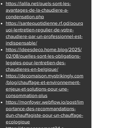
https://lalila.net/quels-sont-les-
avantages-de-la-chaudiere-a-
condensation.php
https://santequotidienne.rf.gd/pourq
uoi-lentretien-regulier-de-votre-
chaudiere-par-un-professionnel-est-
indispensable/
https://ideesdeco.home.blog/2025/
02/08/quelles-sont-les-obligations-
legales-pour-lentretien-des-
chaudieres-en-belgique/
https://decomaison.mystrikingly.com
/blog/chauffage-et-environnement-
enjeux-et-solutions-pour-une-
consommation-plus
https://monfoyer.webflow.io/post/lim
portance-des-recommandations-
dun-chauffagiste-pour-un-chauffage-
ecologique