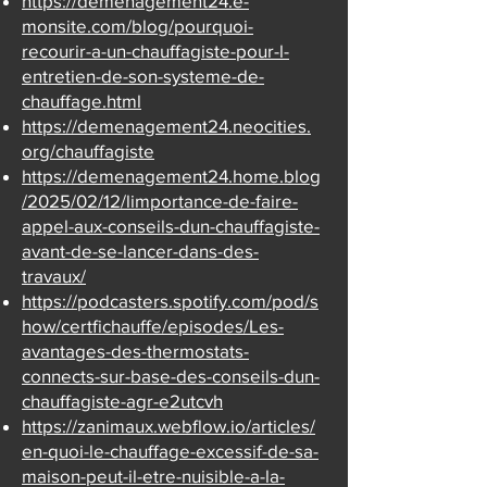
https://demenagement24.e-
monsite.com/blog/pourquoi-
recourir-a-un-chauffagiste-pour-l-
entretien-de-son-systeme-de-
chauffage.html
https://demenagement24.neocities.
org/chauffagiste
https://demenagement24.home.blog
/2025/02/12/limportance-de-faire-
appel-aux-conseils-dun-chauffagiste-
avant-de-se-lancer-dans-des-
travaux/
https://podcasters.spotify.com/pod/s
how/certfichauffe/episodes/Les-
avantages-des-thermostats-
connects-sur-base-des-conseils-dun-
chauffagiste-agr-e2utcvh
https://zanimaux.webflow.io/articles/
en-quoi-le-chauffage-excessif-de-sa-
maison-peut-il-etre-nuisible-a-la-