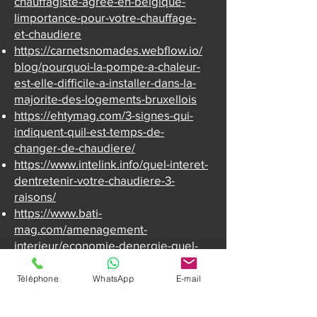
chauffagiste-agree-en-belgique-
limportance-pour-votre-chauffage-
et-chaudiere
https://carnetsnomades.webflow.io/
blog/pourquoi-la-pompe-a-chaleur-
est-elle-difficile-a-installer-dans-la-
majorite-des-logements-bruxellois
https://ehtymag.com/3-signes-qui-
indiquent-quil-est-temps-de-
changer-de-chaudiere/
https://www.intelink.info/quel-interet-
dentretenir-votre-chaudiere-3-
raisons/
https://www.bati-
mag.com/amenagement-
interieur/economie-denergie-quel-
systeme-de-chauffage-choisir/
https://reflets.webflow.io/posts/quell
Téléphone
WhatsApp
E-mail
e-est-limportance-de-faire-appel-a-
un-chauffagiste-agree