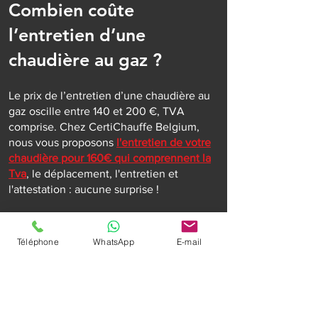
Combien coûte
l’entretien d’une
chaudière au gaz ?
Le prix de l’entretien d’une chaudière au
gaz oscille entre 140 et 200 €, TVA
comprise. Chez CertiChauffe Belgium,
nous vous proposons
l'entretien de votre
chaudière pour 160€ qui comprennent la
Tva
, le déplacement, l'entretien et
l'attestation : aucune surprise !
Attention, un supplément peut vous être
facturé pour une intervention en
Téléphone
WhatsApp
E-mail
urgence mais vous êtes prévenu à
l'avance. Il est aussi possible que des
problèmes apparaissent durant le
contrôle de la chaudière: les réparations
et les pièces de rechange seront alors à