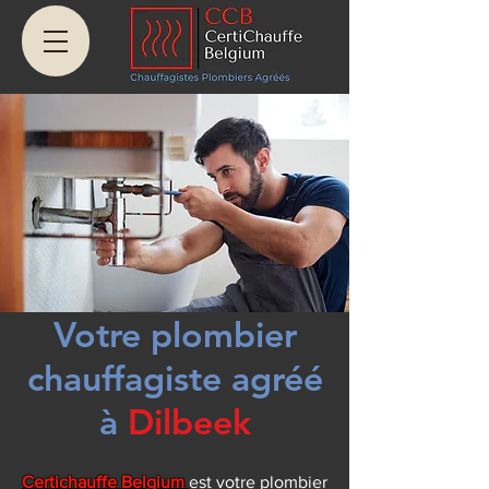
Votre plombier
chauffagiste agréé
à
Dilbeek
Certichauffe Belgium
est votre plombier