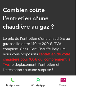
Combien coûte
l’entretien d’une
chaudière au gaz ?
Le prix de l’entretien d’une chaudière au
gaz oscille entre 140 et 200 €, TVA
comprise. Chez CertiChauffe Belgium,
nous vous proposons
l'entretien de votre
chaudière pour 160€ qui comprennent la
Tva
, le déplacement, l'entretien et
l'attestation : aucune surprise !
Attention, un supplément peut vous être
facturé pour une intervention en
Téléphone
WhatsApp
E-mail
urgence mais vous êtes prévenu à
l'avance. Il est aussi possible que des
problèmes apparaissent durant le