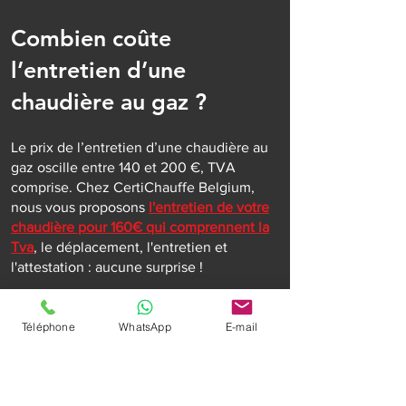
Combien coûte
l’entretien d’une
chaudière au gaz ?
Le prix de l’entretien d’une chaudière au
gaz oscille entre 140 et 200 €, TVA
comprise. Chez CertiChauffe Belgium,
nous vous proposons
l'entretien de votre
chaudière pour 160€ qui comprennent la
Tva
, le déplacement, l'entretien et
l'attestation : aucune surprise !
Attention, un supplément peut vous être
facturé pour une intervention en
Téléphone
WhatsApp
E-mail
urgence mais vous êtes prévenu à
l'avance. Il est aussi possible que des
problèmes apparaissent durant le