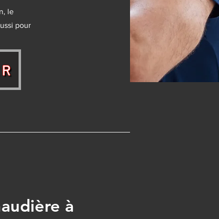
, le
ussi pour
ER
haudière à