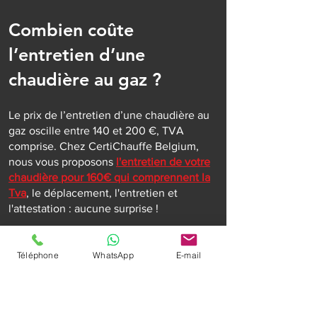
Combien coûte
l’entretien d’une
chaudière au gaz ?
Le prix de l’entretien d’une chaudière au
gaz oscille entre 140 et 200 €, TVA
comprise. Chez CertiChauffe Belgium,
nous vous proposons
l'entretien de votre
chaudière pour 160€ qui comprennent la
Tva
, le déplacement, l'entretien et
l'attestation : aucune surprise !
Attention, un supplément peut vous être
facturé pour une intervention en
Téléphone
WhatsApp
E-mail
urgence mais vous êtes prévenu à
l'avance. Il est aussi possible que des
problèmes apparaissent durant le