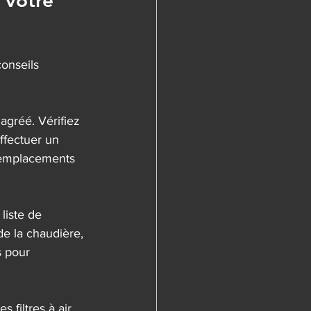
 votre 
onseils 
agréé. Vérifiez 
ffectuer un 
 remplacements 
liste de 
de la chaudière, 
 pour 
s filtres à air 