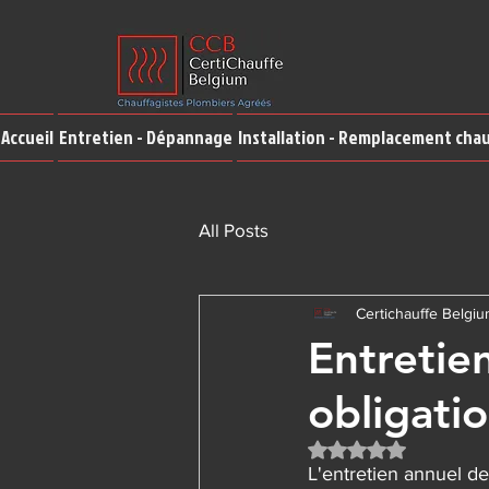
Accueil
Entretien - Dépannage
Installation - Remplacement cha
All Posts
Certichauffe Belgi
Entretie
obligatio
Noté NaN étoiles su
L'entretien annuel d