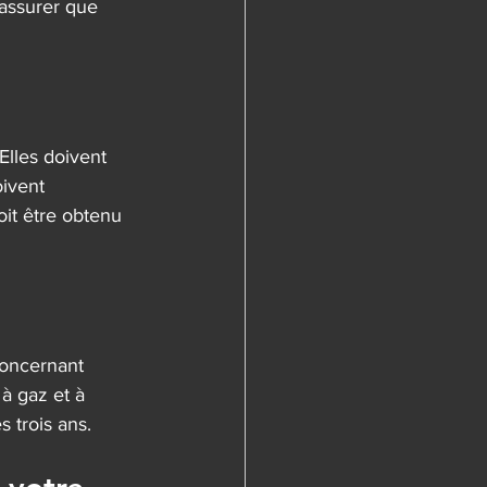
assurer que 
Elles doivent 
oivent 
oit être obtenu 
 concernant 
à gaz et à 
s trois ans.