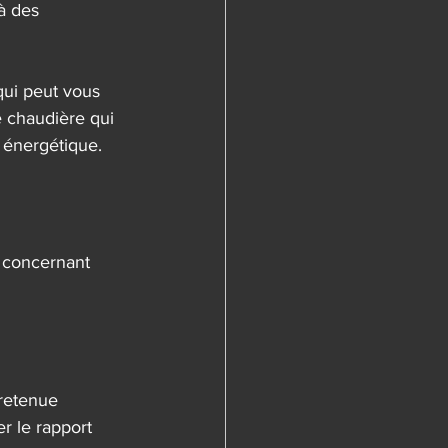
à des 
qui peut vous 
e chaudière qui 
 énergétique.
s concernant 
tretenue 
r le rapport 