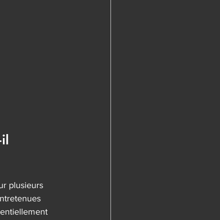
il 
ur plusieurs 
entretenues 
entiellement 